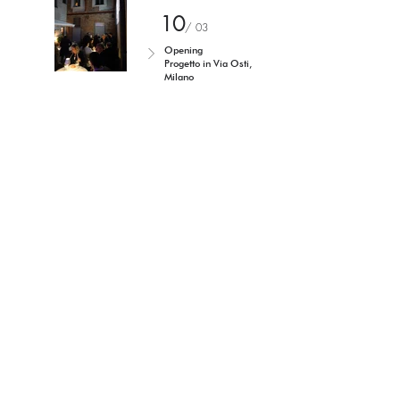
10
/ 03
Opening
Progetto in Via Osti,
Milano
Torniamo agli eventi
I'm a paragraph. Click here to
add your own text and edit me.
It's easy.