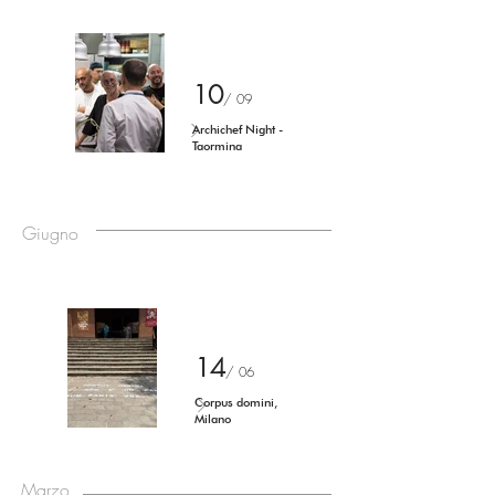
10
/ 09
Archichef Night -
Taormina
Giugno
14
/ 06
Corpus domini,
Milano
Marzo