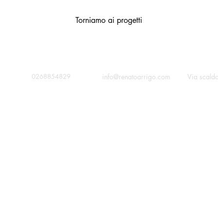
Torniamo ai progetti
contatta
chiama
info@renatoarrigo.com
Via scald
0268854829