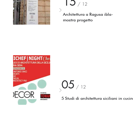
15
/
12
Architettura a Ragusa ibla-
mostra progetto
05
/
12
5 Studi di architettura siciliani in cuci