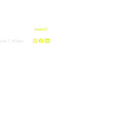
vieni
seguici
asole 7, Milano