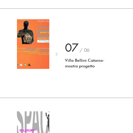
07
/ 0
6
Villa Bellini Catania-
mostra progetto