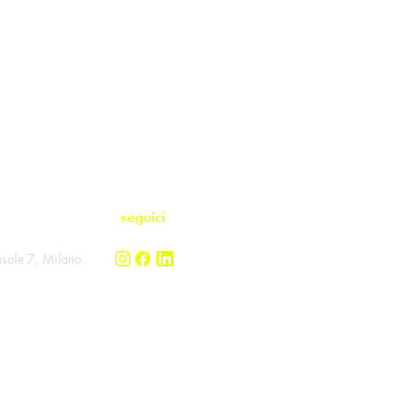
vieni
seguici
asole 7, Milano