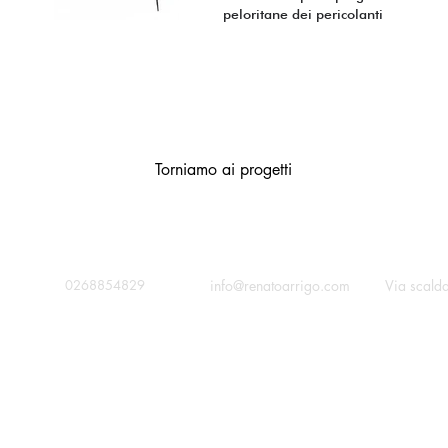
peloritane dei pericolanti
Torniamo ai progetti
contatta
chiama
info@renatoarrigo.com
Via scald
0268854829