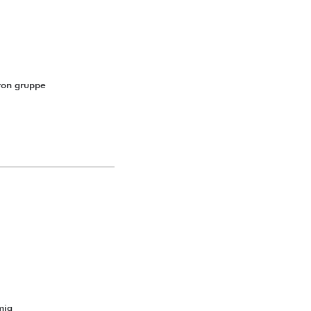
 ton gruppe
mia