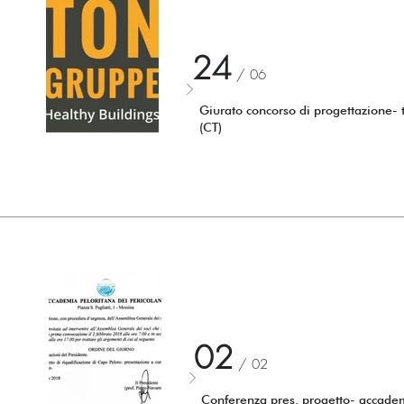
24
/ 06
Giurato concorso di progettazione-
(CT)
02
/ 02
Conferenza pres. progetto- accade