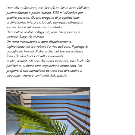
Una villa unifamiliare, con lago da un lato e mare dall'altro,
piscina davanti e parco intorno. 800 m² all'ombra per
quattro persone. Questo progetto di progettazione
architettonica interpreta la scala domestica attraverso
spazio, luce e relazione con il contesto.
Una scala a sbalzo collega i 4 piani. Una partizione
verticale funge da collante.
Un muro mimetizzato si apre silenziosamente,
inghiottendo nel suo volume l'arrivo dell'auto. Il garage lo
accoglie tra tronchi d'albero che, nel loro verticalismo,
fanno da sfondo al sottotetto sovrastante.
In alto, davanti alle sale del piano superiore, tra i buchi del
pavimento, si forma una vegetazione inaspettata. Un
progetto di ristrutturazione pensato con attenzione a
eleganza, misura e continuità dello spazio.