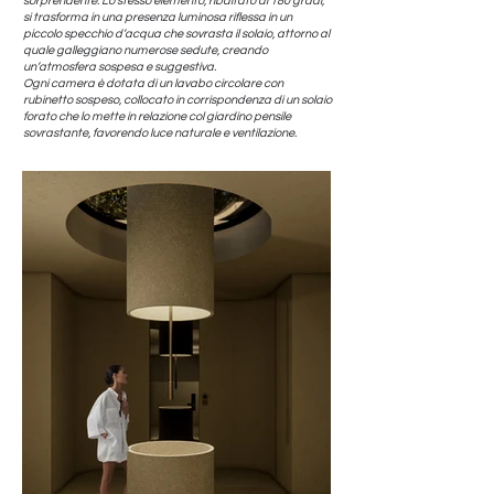
sorprendente. Lo stesso elemento, ribaltato di 180 gradi,
si trasforma in una presenza luminosa riflessa in un
piccolo specchio d’acqua che sovrasta il solaio, attorno al
quale galleggiano numerose sedute, creando
un’atmosfera sospesa e suggestiva.
Ogni camera è dotata di un lavabo circolare con
rubinetto sospeso, collocato in corrispondenza di un solaio
forato che lo mette in relazione col giardino pensile
sovrastante, favorendo luce naturale e ventilazione.