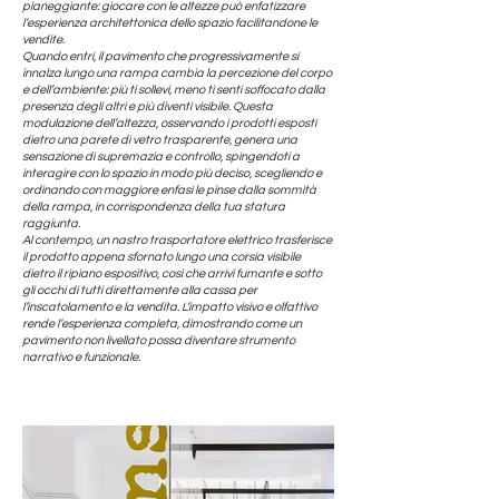
pianeggiante: giocare con le altezze può enfatizzare
l’esperienza architettonica dello spazio facilitandone le
vendite.
Quando entri, il pavimento che progressivamente si
innalza lungo una rampa cambia la percezione del corpo
e dell’ambiente: più ti sollevi, meno ti senti soffocato dalla
presenza degli altri e più diventi visibile. Questa
modulazione dell’altezza, osservando i prodotti esposti
dietro una parete di vetro trasparente, genera una
sensazione di supremazia e controllo, spingendoti a
interagire con lo spazio in modo più deciso, scegliendo e
ordinando con maggiore enfasi le pinse dalla sommità
della rampa, in corrispondenza della tua statura
raggiunta.
Al contempo, un nastro trasportatore elettrico trasferisce
il prodotto appena sfornato lungo una corsia visibile
dietro il ripiano espositivo, così che arrivi fumante e sotto
gli occhi di tutti direttamente alla cassa per
l’inscatolamento e la vendita. L’impatto visivo e olfattivo
rende l’esperienza completa, dimostrando come un
pavimento non livellato possa diventare strumento
narrativo e funzionale.