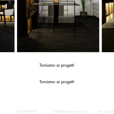
Torniamo ai progetti
Torniamo ai progetti
contatta
chiama
info@renatoarrigo.com
Via scald
0268854829