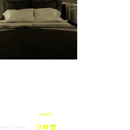
vieni
seguici
asole 7, Milano